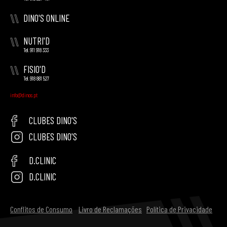
\\
DINO'S ONLINE
\\
NUTRI'D
Tel. 911 918 333
\\
FISIO'D
Tel. 918 881 527
info@dinos.pt
CLUBES DINO'S
CLUBES DINO'S
D.CLINIC
D.CLINIC
Conflitos de Consumo
Livro de Reclamações
Política de Privacidade