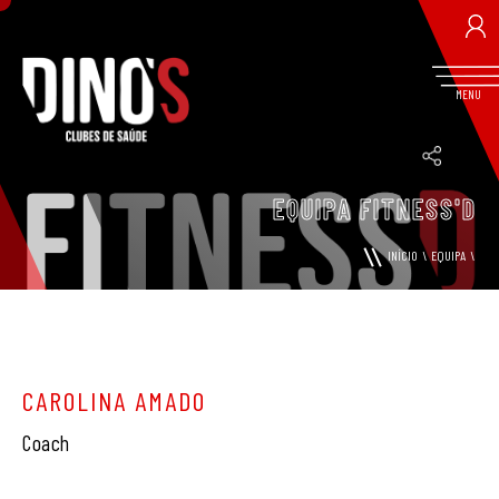
MENU
LOGIN / REGISTO
EQUIPA FITNESS'D
INÍCIO
\
EQUIPA
\
RECUPERAR PASSWORD
CAROLINA AMADO
Coach