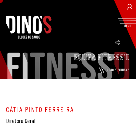
MENU
LOGIN / REGISTO
EQUIPA FITNESS'D
INÍCIO
\
EQUIPA
\
RECUPERAR PASSWORD
CÁTIA PINTO FERREIRA
Diretora Geral