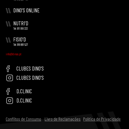
\\
DINO'S ONLINE
\\
NUTRI'D
Tel. 911 918 333
\\
FISIO'D
Tel. 918 881 527
info@dinos.pt
CLUBES DINO'S
CLUBES DINO'S
D.CLINIC
D.CLINIC
Conflitos de Consumo
Livro de Reclamações
Política de Privacidade